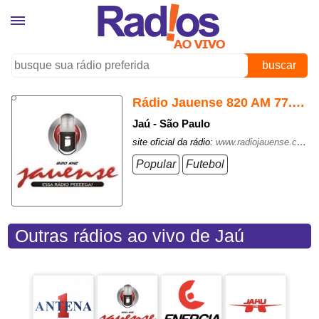
buscar
Rádio Jauense 820 AM 77.5 FM
Jaú - São Paulo
site oficial da rádio:
www.radiojauense.com.br
Popular
Futebol
Outras rádios ao vivo de Jaú