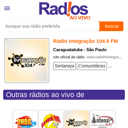
buscar
Rádio Integração 104.9 FM
Caraguatatuba - São Paulo
site oficial da rádio:
www.radiofmintegracao.com.br/
Sertaneja
Comunitárias
Samba P
Outras rádios ao vivo de
Caraguatatuba