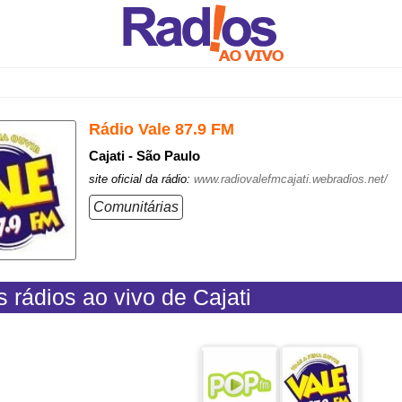
Rádio Vale 87.9 FM
Cajati - São Paulo
site oficial da rádio:
www.radiovalefmcajati.webradios.net/
Comunitárias
s rádios ao vivo de Cajati