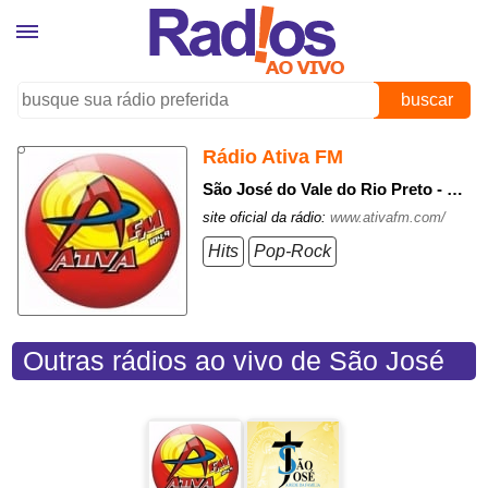
buscar
Rádio Ativa FM
São José do Vale do Rio Preto - Rio de Janeiro
site oficial da rádio:
www.ativafm.com/
Hits
Pop-Rock
Outras rádios ao vivo de São José
do Vale do Rio Preto