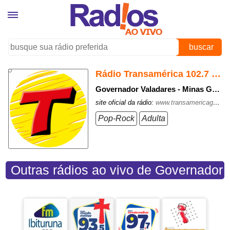
buscar
Rádio Transamérica 102.7 FM
Governador Valadares - Minas Gerais
site oficial da rádio:
www.transamericagv.com.br
Pop-Rock
Adulta
Outras rádios ao vivo de Governador
Valadares