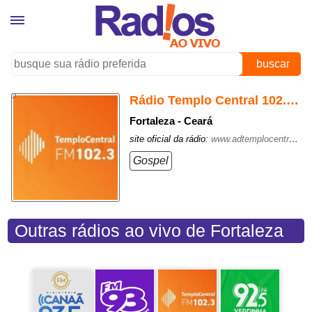
buscar
Rádio Templo Central 102.3 FM
Fortaleza - Ceará
site oficial da rádio:
www.adtemplocentral.com/radio
Gospel
Outras rádios ao vivo de Fortaleza