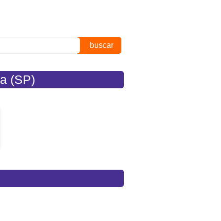
buscar
a (SP)