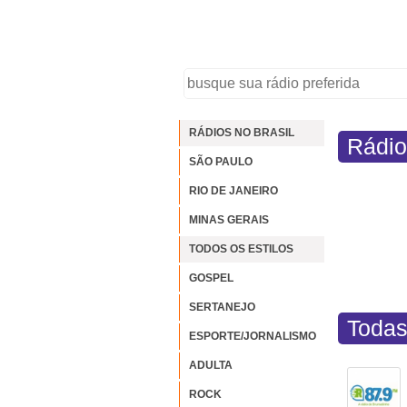
RÁDIOS NO BRASIL
Rádio
SÃO PAULO
RIO DE JANEIRO
MINAS GERAIS
TODOS OS ESTILOS
GOSPEL
SERTANEJO
Todas
ESPORTE/JORNALISMO
ADULTA
ROCK